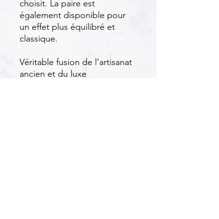
choisit. La paire est
également disponible pour
un effet plus équilibré et
classique.
Véritable fusion de l’artisanat
ancien et du luxe
contemporain ces boucles
d’oreilles s’adressent à ceux
qui osent explorer les
frontières du raffinement.
Matériaux utilisés
La boucle d’oreille présente une tête
Dimensions
de lion en argent et or jaune tenant
un anneau duquel pend une perle
lumineuse.
Longueur : 3 centimètres
Prix à l'unité